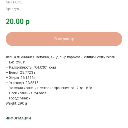
ART FOOD
Артикул:
20.00
р
В корзину
Лапша пшеничная, ветчина, яйцо, сыр пармезан, сливки, соль, перец.
— Вес: 290 г
— Калорийность: 704.0301 ккал
— Белки: 25.7723 г
— Жиры: 56.1556 г
— Углеводы: 23.8815 г
— Условия хранения: условия хранения: от +2 до +6 °с
— Срок хранения: 24 часа
— Город: Минск
Weight: 290 g
ИНФОРМАЦИЯ