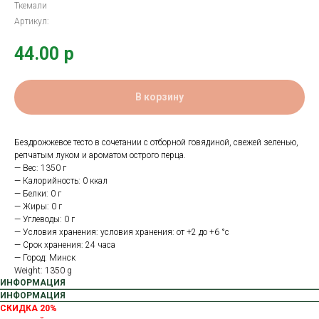
Ткемали
Артикул:
44.00
р
В корзину
Бездрожжевое тесто в сочетании с отборной говядиной, свежей зеленью,
репчатым луком и ароматом острого перца.
— Вес: 1350 г
— Калорийность: 0 ккал
— Белки: 0 г
— Жиры: 0 г
— Углеводы: 0 г
— Условия хранения: условия хранения: от +2 до +6 °с
— Срок хранения: 24 часа
— Город: Минск
Weight: 1350 g
ИНФОРМАЦИЯ
ИНФОРМАЦИЯ
СКИДКА 20%