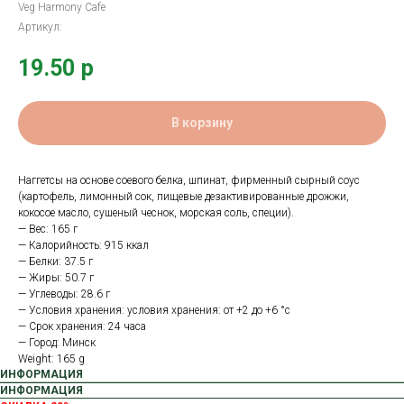
Veg Harmony Cafe
Артикул:
19.50
р
В корзину
Наггетсы на основе соевого белка, шпинат, фирменный сырный соус
(картофель, лимонный сок, пищевые дезактивированные дрожжи,
кокосое масло, сушеный чеснок, морская соль, специи).
— Вес: 165 г
— Калорийность: 915 ккал
— Белки: 37.5 г
— Жиры: 50.7 г
— Углеводы: 28.6 г
— Условия хранения: условия хранения: от +2 до +6 °с
— Срок хранения: 24 часа
— Город: Минск
Weight: 165 g
ИНФОРМАЦИЯ
ИНФОРМАЦИЯ