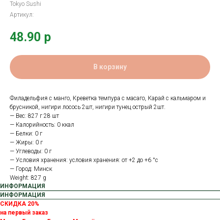
Tokyo Sushi
Артикул:
48.90
р
В корзину
Филадельфия с манго, Креветка темпура с масаго, Карай с кальмаром и
брусникой, нигири лосось 2шт, нигири тунец острый 2шт.
— Вес: 827 г 28 шт
— Калорийность: 0 ккал
— Белки: 0 г
— Жиры: 0 г
— Углеводы: 0 г
— Условия хранения: условия хранения: от +2 до +6 °с
— Город: Минск
Weight: 827 g
ИНФОРМАЦИЯ
ИНФОРМАЦИЯ
СКИДКА 20%
на первый заказ