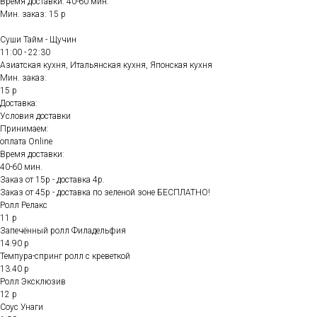
Время доставки: 40-60 мин.
Мин. заказ: 15 р
Суши Тайм - Щучин
11:00 - 22:30
Азиатская кухня, Итальянская кухня, Японская кухня
Мин. заказ:
15 р
Доставка:
Условия доставки
Принимаем:
оплата Online
Время доставки:
40-60 мин.
Заказ от 15р - доставка 4р.
Заказ от 45р - доставка по зеленой зоне БЕСПЛАТНО!
Ролл Релакс
11 р
Запечённый ролл Филадельфия
14.90 р
Темпура-спринг ролл с креветкой
13.40 р
Ролл Эксклюзив
12 р
Соус Унаги