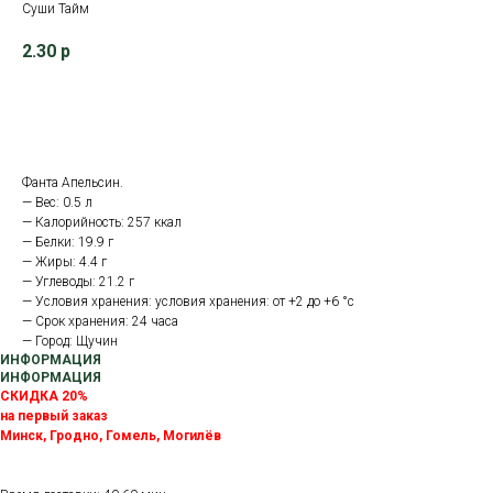
Суши Тайм
2.30
р
В корзину
Фанта Апельсин.
— Вес: 0.5 л
— Калорийность: 257 ккал
— Белки: 19.9 г
— Жиры: 4.4 г
— Углеводы: 21.2 г
— Условия хранения: условия хранения: от +2 до +6 °с
— Срок хранения: 24 часа
— Город: Щучин
ИНФОРМАЦИЯ
ИНФОРМАЦИЯ
СКИДКА 20%
на первый заказ
Минск, Гродно, Гомель, Могилёв