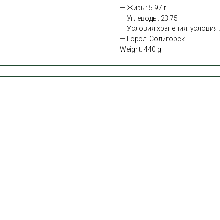
— Жиры: 5.97 г
— Углеводы: 23.75 г
— Условия хранения: условия х
— Город: Солигорск
Weight: 440 g