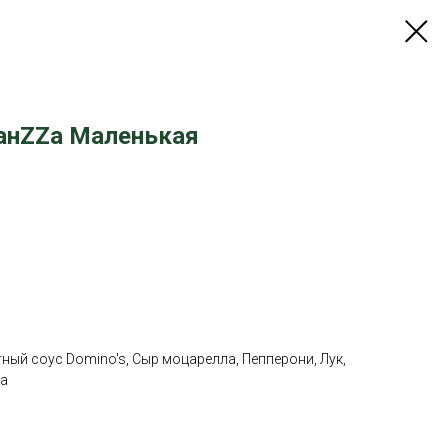
анZZа Маленькая
ый соус Domino's, Сыр моцарелла, Пепперони, Лук,
на