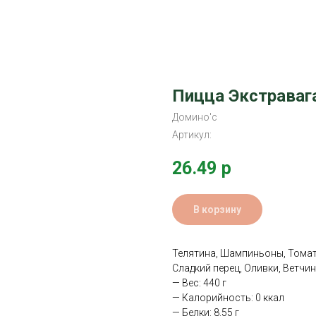
Пицца Экстраваг
Домино'с
Артикул:
26.49
р
В корзину
Телятина, Шампиньоны, Томатн
Сладкий перец, Оливки, Ветчи
— Вес: 440 г
— Калорийность: 0 ккал
— Белки: 8.55 г