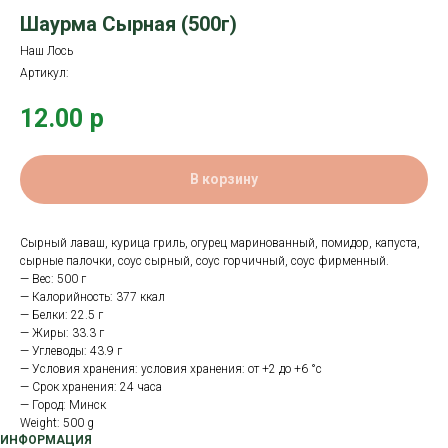
Шаурма Сырная (500г)
Наш Лось
Артикул:
12.00
р
В корзину
Сырный лаваш, курица гриль, огурец маринованный, помидор, капуста,
сырные палочки, соус сырный, соус горчичный, соус фирменный.
— Вес: 500 г
— Калорийность: 377 ккал
— Белки: 22.5 г
— Жиры: 33.3 г
— Углеводы: 43.9 г
— Условия хранения: условия хранения: от +2 до +6 °с
— Срок хранения: 24 часа
— Город: Минск
Weight: 500 g
ИНФОРМАЦИЯ