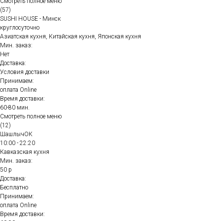
Смотреть полное меню
(57)
SUSHI HOUSE - Минск
круглосуточно
Азиатская кухня, Китайская кухня, Японская кухня
Мин. заказ:
Нет
Доставка:
Условия доставки
Принимаем:
оплата Online
Время доставки:
60-80 мин.
Смотреть полное меню
(12)
ШашлычОК
10:00 - 22:20
Кавказская кухня
Мин. заказ:
50 р
Доставка:
Бесплатно
Принимаем:
оплата Online
Время доставки: