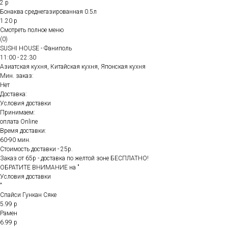
2 р
Бонаква среднегазированная 0.5л
1.20 р
Смотреть полное меню
(0)
SUSHI HOUSE - Фаниполь
11:00 - 22:30
Азиатская кухня, Китайская кухня, Японская кухня
Мин. заказ:
Нет
Доставка:
Условия доставки
Принимаем:
оплата Online
Время доставки:
60-90 мин.
Стоимость доставки - 25р.
Заказ от 65р - доставка по желтой зоне БЕСПЛАТНО!
ОБРАТИТЕ ВНИМАНИЕ на "
Условия доставки
"
Спайси Гункан Сяке
5.99 р
Рамен
6.99 р