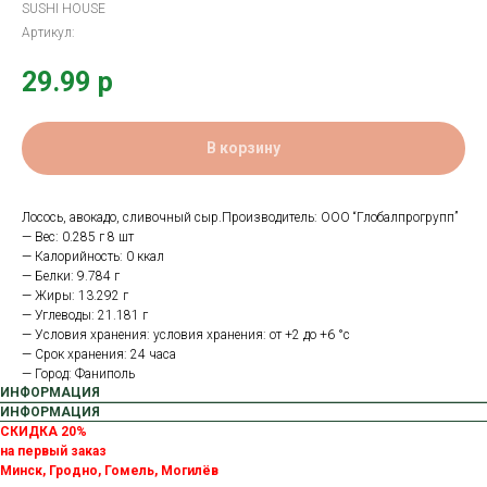
SUSHI HOUSE
Артикул:
29.99
р
В корзину
Лосось, авокадо, сливочный сыр.Производитель: OOO “Глобалпрогрупп”
— Вес: 0.285 г 8 шт
— Калорийность: 0 ккал
— Белки: 9.784 г
— Жиры: 13.292 г
— Углеводы: 21.181 г
— Условия хранения: условия хранения: от +2 до +6 °с
— Срок хранения: 24 часа
— Город: Фаниполь
ИНФОРМАЦИЯ
ИНФОРМАЦИЯ
СКИДКА 20%
на первый заказ
Минск, Гродно, Гомель, Могилёв