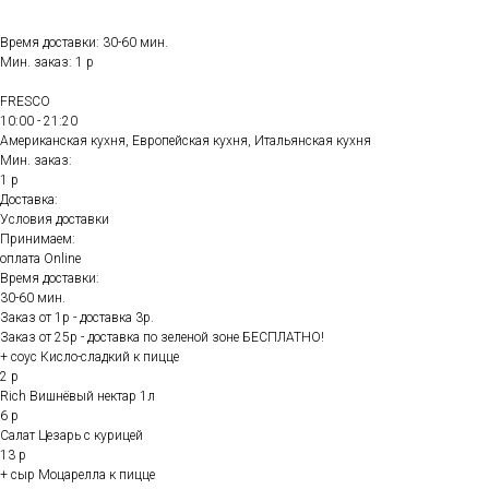
Время доставки: 30-60 мин.
Мин. заказ: 1 р
FRESCO
10:00 - 21:20
Американская кухня, Европейская кухня, Итальянская кухня
Мин. заказ:
1 р
Доставка:
Условия доставки
Принимаем:
оплата Online
Время доставки:
30-60 мин.
Заказ от 1р - доставка 3р.
Заказ от 25р - доставка по зеленой зоне БЕСПЛАТНО!
+ соус Кисло-сладкий к пицце
2 р
Rich Вишнёвый нектар 1л
6 р
Салат Цезарь с курицей
13 р
+ сыр Моцарелла к пицце