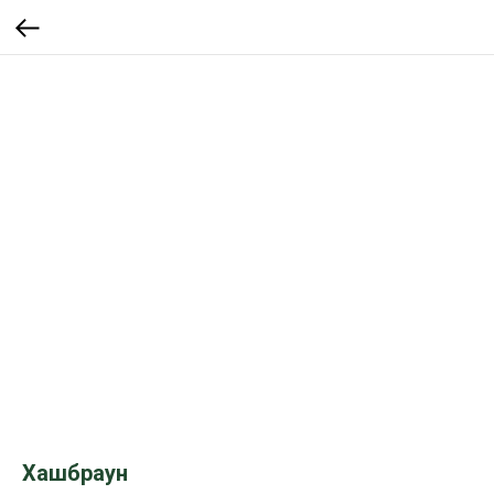
Хашбраун