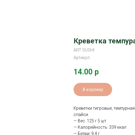
Креветка темпура
ART SUSHI
Артикул:
14.00
р
В корзину
Креветки тигровые, темпурная
спайси.
— Вес: 125 г 5 шт
— Калорийность: 339 ккал
— Белки: 9.4 г