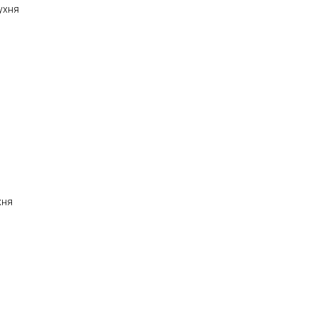
ухня
хня