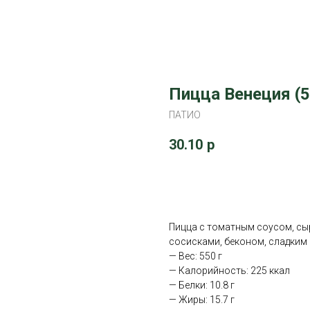
Пицца Венеция (5
ПАТИО
30.10
р
В корзину
Пицца с томатным соусом, сы
сосисками, беконом, сладким
— Вес: 550 г
— Калорийность: 225 ккал
— Белки: 10.8 г
— Жиры: 15.7 г