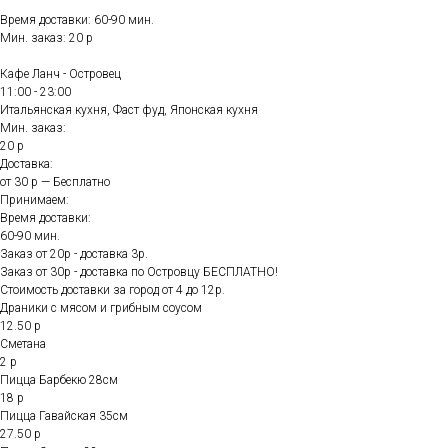
Время доставки: 60-90 мин.
Мин. заказ: 20 р
Кафе Ланч - Островец
11:00 - 23:00
Итальянская кухня, Фаст фуд, Японская кухня
Мин. заказ:
20 р
Доставка:
от 30 р — Бесплатно
Принимаем:
Время доставки:
60-90 мин.
Заказ от 20р - доставка 3р.
Заказ от 30р - доставка по Островцу БЕСПЛАТНО!
Стоимость доставки за город от 4 до 12р.
Драники с мясом и грибным соусом
12.50 р
Сметана
2 р
Пицца Барбекю 28см
18 р
Пицца Гавайская 35см
27.50 р