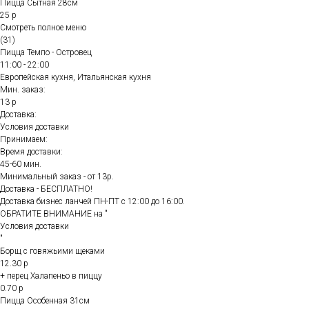
Пицца Сытная 28см
25 р
Смотреть полное меню
(31)
Пицца Темпо - Островец
11:00 - 22:00
Европейская кухня, Итальянская кухня
Мин. заказ:
13 р
Доставка:
Условия доставки
Принимаем:
Время доставки:
45-60 мин.
Минимальный заказ - от 13р.
Доставка - БЕСПЛАТНО!
Доставка бизнес ланчей ПН-ПТ с 12:00 до 16:00.
ОБРАТИТЕ ВНИМАНИЕ на "
Условия доставки
"
Борщ с говяжьими щеками
12.30 р
+ перец Халапеньо в пиццу
0.70 р
Пицца Особенная 31см