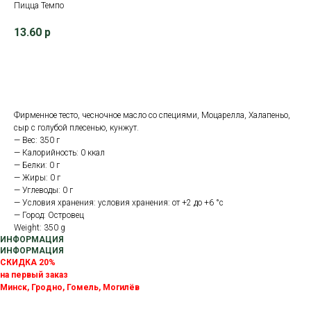
Пицца Темпо
13.60
р
В корзину
Фирменное тесто, чесночное масло со специями, Моцарелла, Халапеньо,
сыр с голубой плесенью, кунжут.
— Вес: 350 г
— Калорийность: 0 ккал
— Белки: 0 г
— Жиры: 0 г
— Углеводы: 0 г
— Условия хранения: условия хранения: от +2 до +6 °с
— Город: Островец
Weight: 350 g
ИНФОРМАЦИЯ
ИНФОРМАЦИЯ
СКИДКА 20%
на первый заказ
Минск, Гродно, Гомель, Могилёв