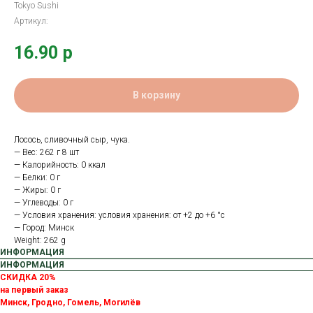
Tokyo Sushi
Артикул:
16.90
р
В корзину
Лосось, сливочный сыр, чука.
— Вес: 262 г 8 шт
— Калорийность: 0 ккал
— Белки: 0 г
— Жиры: 0 г
— Углеводы: 0 г
— Условия хранения: условия хранения: от +2 до +6 °с
— Город: Минск
Weight: 262 g
ИНФОРМАЦИЯ
ИНФОРМАЦИЯ
СКИДКА 20%
на первый заказ
Минск, Гродно, Гомель, Могилёв