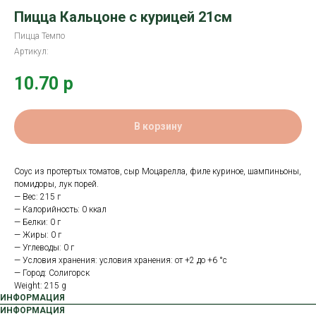
Пицца Кальцоне с курицей 21см
Пицца Темпо
Артикул:
10.70
р
В корзину
Соус из протертых томатов, сыр Моцарелла, филе куриное, шампиньоны,
помидоры, лук порей.
— Вес: 215 г
— Калорийность: 0 ккал
— Белки: 0 г
— Жиры: 0 г
— Углеводы: 0 г
— Условия хранения: условия хранения: от +2 до +6 °с
— Город: Солигорск
Weight: 215 g
ИНФОРМАЦИЯ
ИНФОРМАЦИЯ