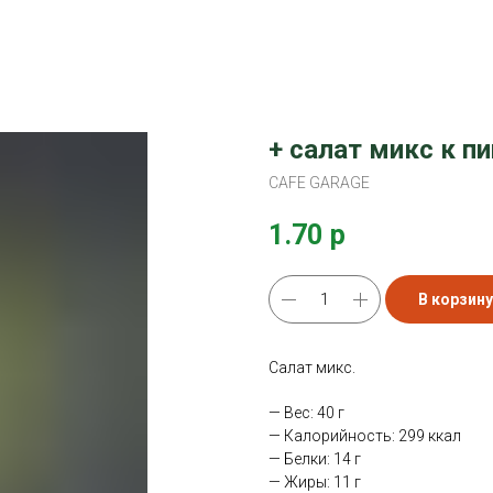
+ салат микс к п
CAFE GARAGE
1.70
р
В корзину
Салат микс.
— Вес: 40 г
— Калорийность: 299 ккал
— Белки: 14 г
— Жиры: 11 г