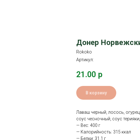
Донер Норвежск
Rokoko
Артикул:
21.00
р
В корзину
Лаваш черный, лосось, огурец
соус чесночный, соус терияки,
— Вес: 400 г
— Калорийность: 315 ккал
— Белки: 31.1 г