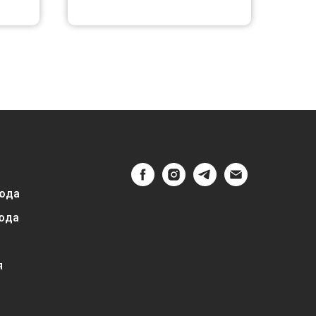
юда
юда
я