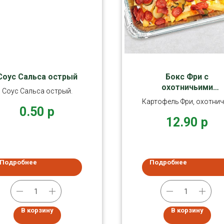
Соус Сальса острый
Бокс Фри с
охотничьими
Соус Сальса острый.
колбасками и
Картофель Фри, охотни
солеными огурчика
0.50
р
колбаски, маринованн
12.90
р
огурчики
Подробнее
Подробнее
В корзину
В корзину