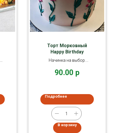
Торт Морковный
Happy Birthday
чьи
Начинка на выбор.
ми
ые
Морковные коржи:
90.00
р
морковь, яйца, сахар, мука
Подробнее
В корзину