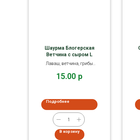
Шаурма Блогерская
Ветчина с сыром L
Лаваш, ветчина, грибы
шампиньоны, сыр,
15.00
р
капуста, помидоры
Подробнее
В корзину