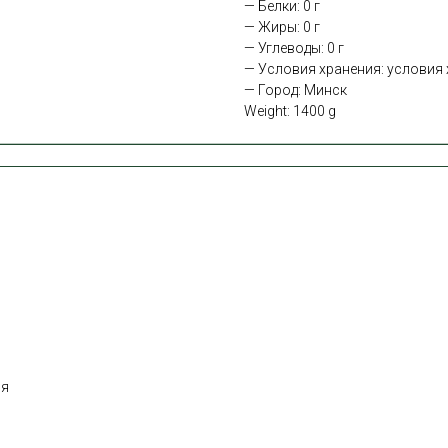
— Белки: 0 г
— Жиры: 0 г
— Углеводы: 0 г
— Условия хранения: условия х
— Город: Минск
Weight: 1400 g
ня