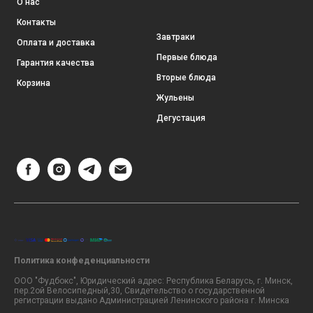
О нас
Контакты
Завтраки
Оплата и доставка
Первые блюда
Гарантия качества
Вторые блюда
Корзина
Жульены
Дегустация
Политика конфеденциальности
ООО "Фудбокс", Юридический адрес: Республика Беларусь, г. Минск,
пер.2ой Велосипедный,30, Свидетельство о государственной
регистрации выдано Администрацией Ленинского района г. Минска