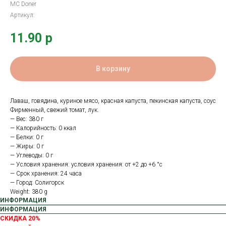
MC Doner
Артикул:
11.90
р
В корзину
Лаваш, говядина, куриное мясо, красная капуста, пекинская капуста, соус
Фирменный, свежий томат, лук.
— Вес: 380 г
— Калорийность: 0 ккал
— Белки: 0 г
— Жиры: 0 г
— Углеводы: 0 г
— Условия хранения: условия хранения: от +2 до +6 °с
— Срок хранения: 24 часа
— Город: Солигорск
Weight: 380 g
ИНФОРМАЦИЯ
ИНФОРМАЦИЯ
СКИДКА 20%