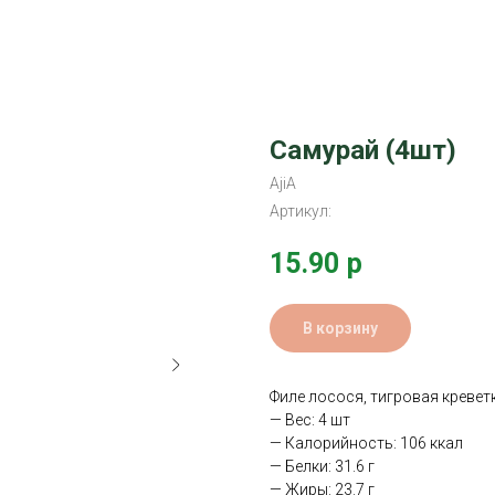
Самурай (4шт)
AjiA
Артикул:
15.90
р
В корзину
Филе лосося, тигровая креветк
— Вес: 4 шт
— Калорийность: 106 ккал
— Белки: 31.6 г
— Жиры: 23.7 г