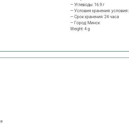
— Углеводы: 16.9 г
— Условия хранения: условия х
— Срок хранения: 24 часа
— Город: Минск
Weight: 4 g
ня