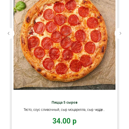
Пицца 5 сыров
Тесто, соус сливочный, сыр моцарелла, сыр чеддер,
сыр дор блю
34.00
р