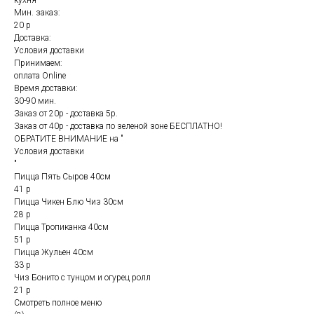
кухня
Мин. заказ:
20 р
Доставка:
Условия доставки
Принимаем:
оплата Online
Время доставки:
30-90 мин.
Заказ от 20р - доставка 5р.
Заказ от 40р - доставка по зеленой зоне БЕСПЛАТНО!
ОБРАТИТЕ ВНИМАНИЕ на "
Условия доставки
"
Пицца Пять Сыров 40см
41 р
Пицца Чикен Блю Чиз 30см
28 р
Пицца Тропиканка 40см
51 р
Пицца Жульен 40см
33 р
Чиз Бонито с тунцом и огурец ролл
21 р
Смотреть полное меню