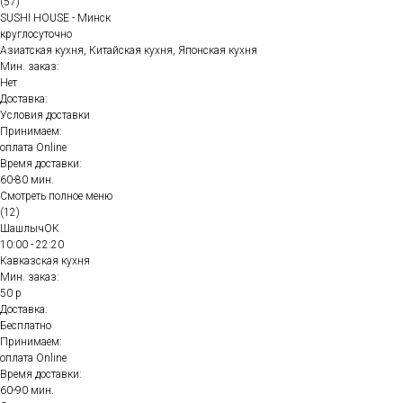
(57)
SUSHI HOUSE - Минск
круглосуточно
Азиатская кухня, Китайская кухня, Японская кухня
Мин. заказ:
Нет
Доставка:
Условия доставки
Принимаем:
оплата Online
Время доставки:
60-80 мин.
Смотреть полное меню
(12)
ШашлычОК
10:00 - 22:20
Кавказская кухня
Мин. заказ:
50 р
Доставка:
Бесплатно
Принимаем:
оплата Online
Время доставки:
60-90 мин.