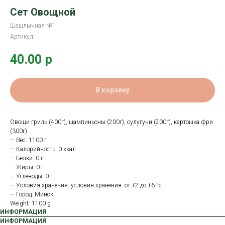
Сет Овощной
Шашлычная №1
Артикул:
40.00
р
В корзину
Овощи гриль (400г), шампиньоны (200г), сулугуни (200г), картошка фри
(300г).
— Вес: 1100 г
— Калорийность: 0 ккал
— Белки: 0 г
— Жиры: 0 г
— Углеводы: 0 г
— Условия хранения: условия хранения: от +2 до +6 °с
— Город: Минск
Weight: 1100 g
ИНФОРМАЦИЯ
ИНФОРМАЦИЯ