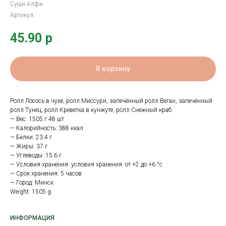
Суши Алфи
Артикул:
45.90
р
В корзину
Ролл Лосось в чуке, ролл Миссури, запечённый ролл Веган, запечённый
ролл Тунец, ролл Креветка в кунжуте, ролл Снежный краб.
— Вес: 1505 г 48 шт
— Калорийность: 388 ккал
— Белки: 23.4 г
— Жиры: 37 г
— Углеводы: 15.6 г
— Условия хранения: условия хранения: от +2 до +6 °с
— Срок хранения: 5 часов
— Город: Минск
Weight: 1505 g
ИНФОРМАЦИЯ