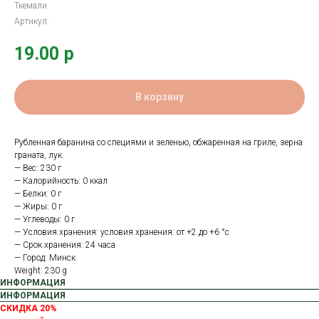
Ткемали
Артикул:
19.00
р
В корзину
Рубленная баранина со специями и зеленью, обжаренная на гриле, зерна
граната, лук.
— Вес: 230 г
— Калорийность: 0 ккал
— Белки: 0 г
— Жиры: 0 г
— Углеводы: 0 г
— Условия хранения: условия хранения: от +2 до +6 °с
— Срок хранения: 24 часа
— Город: Минск
Weight: 230 g
ИНФОРМАЦИЯ
ИНФОРМАЦИЯ
СКИДКА 20%