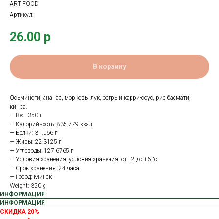
ART FOOD
Артикул:
26.00
р
В корзину
Осьминоги, ананас, морковь, лук, острый карри-соус, рис басмати,
кинза.
— Вес: 350 г
— Калорийность: 835.779 ккал
— Белки: 31.066 г
— Жиры: 22.3125 г
— Углеводы: 127.6765 г
— Условия хранения: условия хранения: от +2 до +6 °с
— Срок хранения: 24 часа
— Город: Минск
Weight: 350 g
ИНФОРМАЦИЯ
ИНФОРМАЦИЯ
СКИДКА 20%