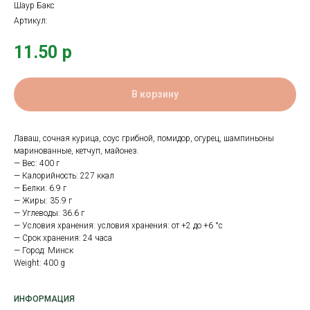
Шаур Бакс
Артикул:
11.50
р
В корзину
Лаваш, сочная курица, соус грибной, помидор, огурец, шампиньоны
маринованные, кетчуп, майонез.
— Вес: 400 г
— Калорийность: 227 ккал
— Белки: 6.9 г
— Жиры: 35.9 г
— Углеводы: 36.6 г
— Условия хранения: условия хранения: от +2 до +6 °с
— Срок хранения: 24 часа
— Город: Минск
Weight: 400 g
ИНФОРМАЦИЯ