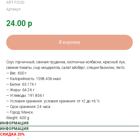
ART FOOD
Артикул:
24.00
р
В корзину
Соус горчичный, свиная грудинка, охотничьи колбаски, красный лук,
свежие томаты, сыр моцарелла, салат айсберг, специи базилик, тесто.
— Вес: 600 г
— Калорийность: 1598.436 ккал
— Белки: 63.174 г
— Жиры: 64.26 г
— Углеводы: 191.856 г
— Условия хранения: условия хранения: от +2 до +6 °с
— Срок хранения: 24 часа
— Город: Минск
Weight: 600 g
ИНФОРМАЦИЯ
ИНФОРМАЦИЯ
СКИДКА 20%