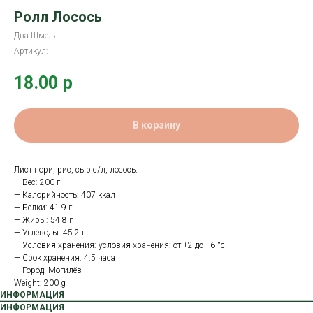
Ролл Лосось
Два Шмеля
Артикул:
18.00
р
В корзину
Лист нори, рис, сыр с/л, лосось.
— Вес: 200 г
— Калорийность: 407 ккал
— Белки: 41.9 г
— Жиры: 54.8 г
— Углеводы: 45.2 г
— Условия хранения: условия хранения: от +2 до +6 °с
— Срок хранения: 4.5 часа
— Город: Могилёв
Weight: 200 g
ИНФОРМАЦИЯ
ИНФОРМАЦИЯ