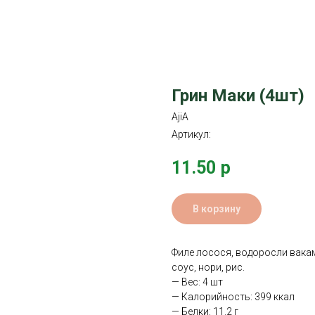
Грин Маки (4шт)
AjiA
Артикул:
11.50
р
В корзину
Филе лосося, водоросли вакам
соус, нори, рис.
— Вес: 4 шт
— Калорийность: 399 ккал
— Белки: 11.2 г