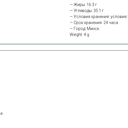
— Жиры: 16.3 г
— Углеводы: 35.1 г
— Условия хранения: условия х
— Срок хранения: 24 часа
— Город: Минск
Weight: 4 g
ня