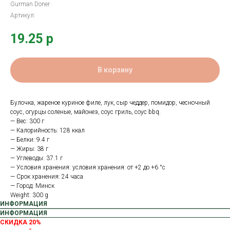
Gurman Doner
Артикул:
19.25
р
В корзину
Булочка, жареное куриное филе, лук, сыр чеддер, помидор, чесночный
соус, огурцы соленые, майонез, соус гриль, соус bbq.
— Вес: 300 г
— Калорийность: 128 ккал
— Белки: 9.4 г
— Жиры: 38 г
— Углеводы: 37.1 г
— Условия хранения: условия хранения: от +2 до +6 °с
— Срок хранения: 24 часа
— Город: Минск
Weight: 300 g
ИНФОРМАЦИЯ
ИНФОРМАЦИЯ
СКИДКА 20%