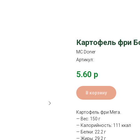
Картофель фри 
MC Doner
Артикул:
5.60
р
В корзину
Картофель фри Мега.
— Вес: 150 г
— Калорийность: 111 ккал
— Белки: 22.2 г
— Жиры: 29.2 г