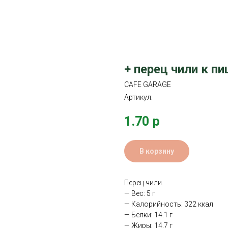
+ перец чили к п
CAFE GARAGE
Артикул:
1.70
р
В корзину
Перец чили.
— Вес: 5 г
— Калорийность: 322 ккал
— Белки: 14.1 г
— Жиры: 14.7 г