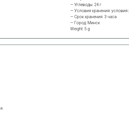
— Углеводы: 24 г
— Условия хранения: условия х
— Срок хранения: 3 часа
— Город: Минск
Weight: 5 g
ня