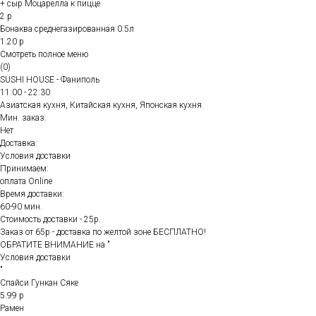
+ сыр Моцарелла к пицце
2 р
Бонаква среднегазированная 0.5л
1.20 р
Смотреть полное меню
(0)
SUSHI HOUSE - Фаниполь
11:00 - 22:30
Азиатская кухня, Китайская кухня, Японская кухня
Мин. заказ:
Нет
Доставка:
Условия доставки
Принимаем:
оплата Online
Время доставки:
60-90 мин.
Стоимость доставки - 25р.
Заказ от 65р - доставка по желтой зоне БЕСПЛАТНО!
ОБРАТИТЕ ВНИМАНИЕ на "
Условия доставки
"
Спайси Гункан Сяке
5.99 р
Рамен