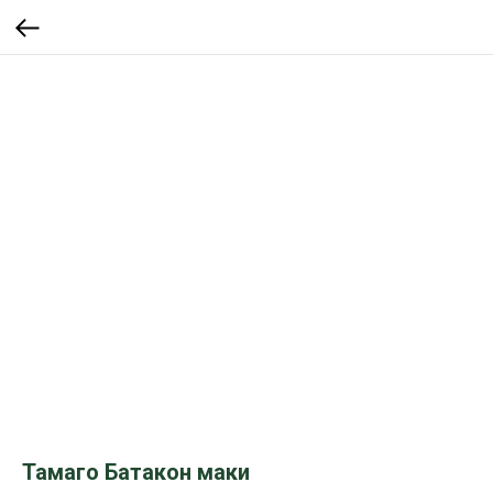
Тамаго Батакон маки