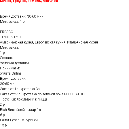
Минск, Гродно, Гомель, Могилёв
Время доставки: 30-60 мин.
Мин. заказ: 1 р
FRESCO
10:00 - 21:20
Американская кухня, Европейская кухня, Итальянская кухня
Мин. заказ:
1 р
Доставка:
Условия доставки
Принимаем:
оплата Online
Время доставки:
30-60 мин.
Заказ от 1р - доставка 3р.
Заказ от 25р - доставка по зеленой зоне БЕСПЛАТНО!
+ соус Кисло-сладкий к пицце
2 р
Rich Вишнёвый нектар 1л
6 р
Салат Цезарь с курицей
13 р