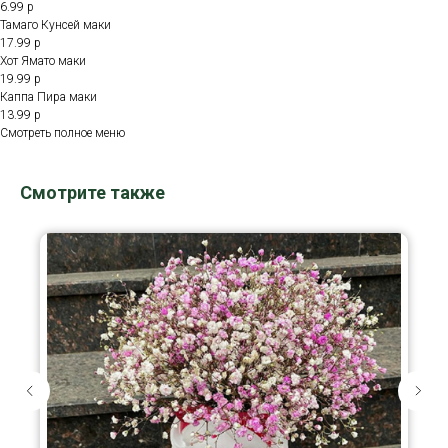
6.99 р
Тамаго Кунсей маки
17.99 р
Хот Ямато маки
19.99 р
Каппа Пира маки
13.99 р
Смотреть полное меню
Смотрите также