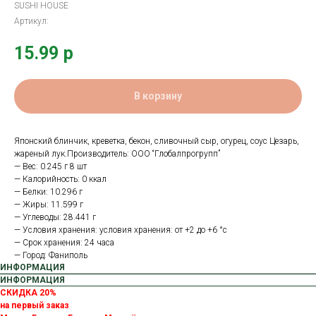
SUSHI HOUSE
Артикул:
15.99
р
В корзину
Японский блинчик, креветка, бекон, сливочный сыр, огурец, соус Цезарь,
жареный лук.Производитель: OOO “Глобалпрогрупп”
— Вес: 0.245 г 8 шт
— Калорийность: 0 ккал
— Белки: 10.296 г
— Жиры: 11.599 г
— Углеводы: 28.441 г
— Условия хранения: условия хранения: от +2 до +6 °с
— Срок хранения: 24 часа
— Город: Фаниполь
ИНФОРМАЦИЯ
ИНФОРМАЦИЯ
СКИДКА 20%
на первый заказ