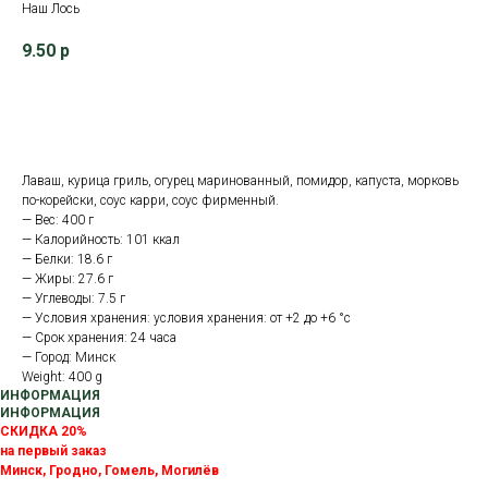
Наш Лось
9.50
р
В корзину
Лаваш, курица гриль, огурец маринованный, помидор, капуста, морковь
по-корейски, соус карри, соус фирменный.
— Вес: 400 г
— Калорийность: 101 ккал
— Белки: 18.6 г
— Жиры: 27.6 г
— Углеводы: 7.5 г
— Условия хранения: условия хранения: от +2 до +6 °с
— Срок хранения: 24 часа
— Город: Минск
Weight: 400 g
ИНФОРМАЦИЯ
ИНФОРМАЦИЯ
СКИДКА 20%
на первый заказ
Минск, Гродно, Гомель, Могилёв