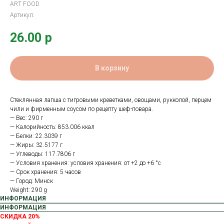
ART FOOD
Артикул:
26.00
р
В корзину
Стеклянная лапша с тигровыми креветками, овощами, рукколой, перцем
чили и фирменным соусом по рецепту шеф-повара.
— Вес: 290 г
— Калорийность: 853.006 ккал
— Белки: 22.3039 г
— Жиры: 32.5177 г
— Углеводы: 117.7806 г
— Условия хранения: условия хранения: от +2 до +6 °с
— Срок хранения: 5 часов
— Город: Минск
Weight: 290 g
ИНФОРМАЦИЯ
ИНФОРМАЦИЯ
СКИДКА 20%