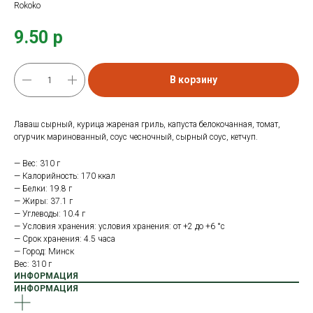
Rokoko
9.50
р
В корзину
Лаваш сырный, курица жареная гриль, капуста белокочанная, томат,
огурчик маринованный, соус чесночный, сырный соус, кетчуп.
— Вес: 310 г
— Калорийность: 170 ккал
— Белки: 19.8 г
— Жиры: 37.1 г
— Углеводы: 10.4 г
— Условия хранения: условия хранения: от +2 до +6 °с
— Срок хранения: 4.5 часа
— Город: Минск
Вес: 310 г
ИНФОРМАЦИЯ
ИНФОРМАЦИЯ