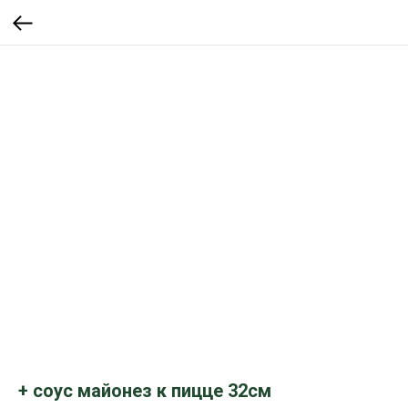
+ соус майонез к пицце 32см