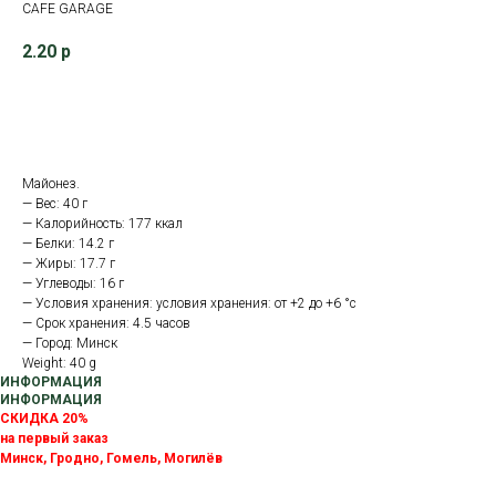
CAFE GARAGE
2.20
р
В корзину
Майонез.
— Вес: 40 г
— Калорийность: 177 ккал
— Белки: 14.2 г
— Жиры: 17.7 г
— Углеводы: 16 г
— Условия хранения: условия хранения: от +2 до +6 °с
— Срок хранения: 4.5 часов
— Город: Минск
Weight: 40 g
ИНФОРМАЦИЯ
ИНФОРМАЦИЯ
СКИДКА 20%
на первый заказ
Минск, Гродно, Гомель, Могилёв