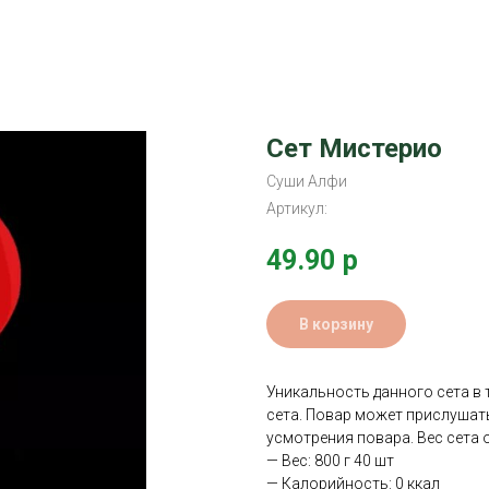
Сет Мистерио
Суши Алфи
Артикул:
49.90
р
В корзину
Уникальность данного сета в 
сета. Повар может прислушать
усмотрения повара. Вес сета от
— Вес: 800 г 40 шт
— Калорийность: 0 ккал