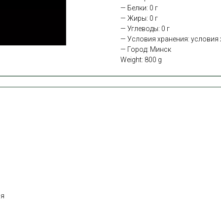
— Белки: 0 г
— Жиры: 0 г
— Углеводы: 0 г
— Условия хранения: условия х
— Город: Минск
Weight: 800 g
ня