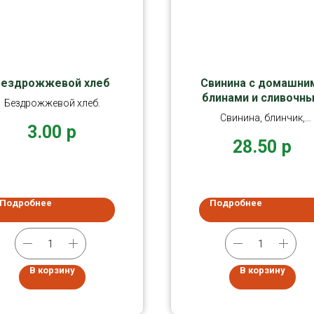
Бездрожжевой хлеб
Свинина с домашни
блинами и сливочн
Бездрожжевой хлеб.
соусом из грибов
Свинина, блинчик,
3.00
р
шампиньоны, лук, сливк
28.50
р
томат черри
Подробнее
Подробнее
В корзину
В корзину