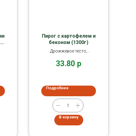
ми
Пирог с картофелем и
ым
беконом (1300г)
Дрожжевое тесто,
и,
отварной картофель,
33.80
р
масло сливочное
Подробнее
В корзину