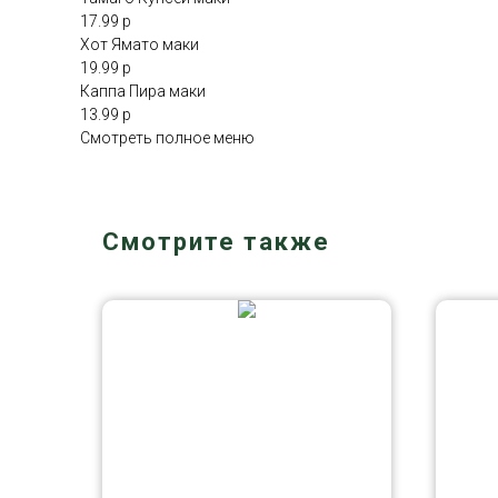
17.99 р
Хот Ямато маки
19.99 р
Каппа Пира маки
13.99 р
Смотреть полное меню
Смотрите также