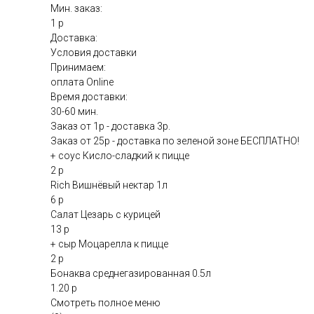
Мин. заказ:
1 р
Доставка:
Условия доставки
Принимаем:
оплата Online
Время доставки:
30-60 мин.
Заказ от 1р - доставка 3р.
Заказ от 25р - доставка по зеленой зоне БЕСПЛАТНО!
+ соус Кисло-сладкий к пицце
2 р
Rich Вишнёвый нектар 1л
6 р
Салат Цезарь с курицей
13 р
+ сыр Моцарелла к пицце
2 р
Бонаква среднегазированная 0.5л
1.20 р
Смотреть полное меню