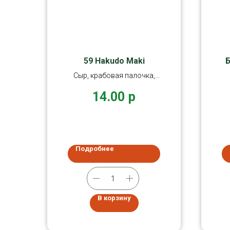
59 Hakudo Maki
Сыр, крабовая палочка,
огурец, масаго икра,
14.00
р
приборы
Подробнее
В корзину