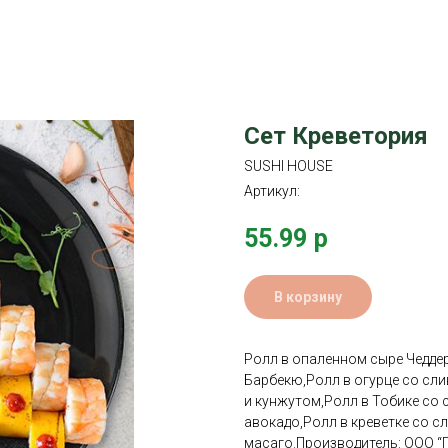
Сет Креветория
SUSHI HOUSE
Артикул:
55.99
р
В корзину
Ролл в опаленном сыре Чеддер
Барбекю,Ролл в огурце со сли
и кунжутом,Ролл в Тобике со 
авокадо,Ролл в креветке со 
масаго.Производитель: OOO “