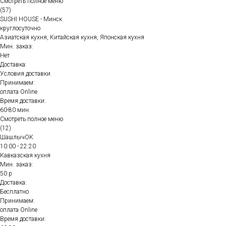
Смотреть полное меню
(57)
SUSHI HOUSE - Минск
круглосуточно
Азиатская кухня, Китайская кухня, Японская кухня
Мин. заказ:
Нет
Доставка:
Условия доставки
Принимаем:
оплата Online
Время доставки:
60-80 мин.
Смотреть полное меню
(12)
ШашлычОК
10:00 - 22:20
Кавказская кухня
Мин. заказ:
50 р
Доставка:
Бесплатно
Принимаем:
оплата Online
Время доставки: