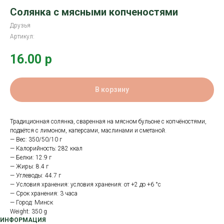
Солянка с мясными копченостями
Друзья
Артикул:
16.00
р
В корзину
Традиционная солянка, сваренная на мясном бульоне с копчёностями,
подаётся с лимоном, каперсами, маслинами и сметаной.
— Вес: 350/50/10 г
— Калорийность: 282 ккал
— Белки: 12.9 г
— Жиры: 8.4 г
— Углеводы: 44.7 г
— Условия хранения: условия хранения: от +2 до +6 °с
— Срок хранения: 3 часа
— Город: Минск
Weight: 350 g
ИНФОРМАЦИЯ