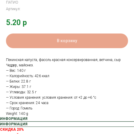
ПАТИО
Артикул:
5.20
р
В корзину
Пекинская капуста, фасоль красная консервированная, ветчина, сыр
Чеддер, майонез.
— Вес: 140 г
— Калорийность: 426 ккал
— Белки: 22.8 г
— Жиры: 37.1 г
— Углеводы: 32.5 г
— Условия хранения: условия хранения: от +2 до +6 °с
— Срок хранения: 24 часа
— Город: Гомель
Weight: 140 g
ИНФОРМАЦИЯ
ИНФОРМАЦИЯ
СКИДКА 20%