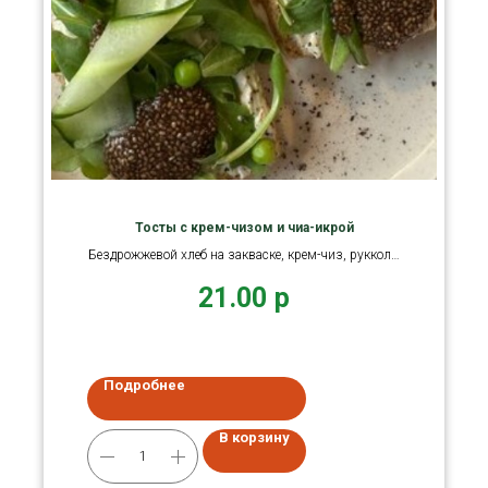
Тосты с крем-чизом и чиа-икрой
Бездрожжевой хлеб на закваске, крем-чиз, руккола,
чиа-икра
21.00
р
Подробнее
В корзину