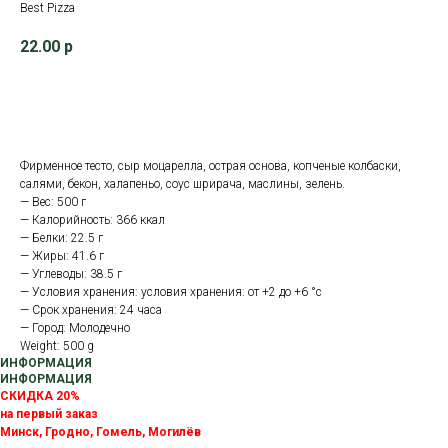
Best Pizza
22.00
р
В корзину
Фирменное тесто, сыр моцарелла, острая основа, копченые колбаски,
салями, бекон, халапеньо, соус шрирача, маслины, зелень.
— Вес: 500 г
— Калорийность: 366 ккал
— Белки: 22.5 г
— Жиры: 41.6 г
— Углеводы: 38.5 г
— Условия хранения: условия хранения: от +2 до +6 °с
— Срок хранения: 24 часа
— Город: Молодечно
Weight: 500 g
ИНФОРМАЦИЯ
ИНФОРМАЦИЯ
СКИДКА 20%
на первый заказ
Минск, Гродно, Гомель, Могилёв