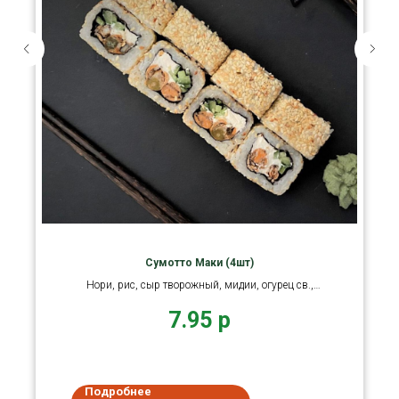
Сумотто Маки (4шт)
Нори, рис, сыр творожный, мидии, огурец св.,
кунжут.
7.95
р
Подробнее