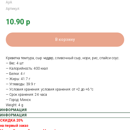
AjiA
Артикул:
10.90
р
В корзину
Креветка темпура, сыр чеддер, сливочный сыр, нори, рис, спайси соус.
— Вес: 4 шт
— Калорийность: 400 ккал
— Белки: 4 г
— Жиры: 41.7 г
— Углеводы: 39.9 г
— Условия хранения: условия хранения: от +2 до +6 °с
— Срок хранения: 24 часа
— Город: Минск
Weight: 4 g
ИНФОРМАЦИЯ
ИНФОРМАЦИЯ
СКИДКА 20%
на первый заказ