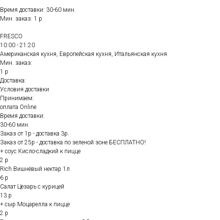
Время доставки: 30-60 мин.
Мин. заказ: 1 р
FRESCO
10:00 - 21:20
Американская кухня, Европейская кухня, Итальянская кухня
Мин. заказ:
1 р
Доставка:
Условия доставки
Принимаем:
оплата Online
Время доставки:
30-60 мин.
Заказ от 1р - доставка 3р.
Заказ от 25р - доставка по зеленой зоне БЕСПЛАТНО!
+ соус Кисло-сладкий к пицце
2 р
Rich Вишнёвый нектар 1л
6 р
Салат Цезарь с курицей
13 р
+ сыр Моцарелла к пицце
2 р