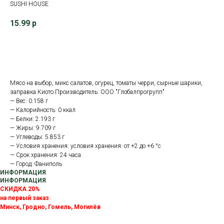
SUSHI HOUSE
15.99
р
В корзину
Мясо на выбор, микс салатов, огурец, томаты черри, сырные шарики,
заправка Киото.Производитель: ООО "Глобалпрогрупп"
— Вес: 0.158 г
— Калорийность: 0 ккал
— Белки: 2.193 г
— Жиры: 9.709 г
— Углеводы: 5.853 г
— Условия хранения: условия хранения: от +2 до +6 °с
— Срок хранения: 24 часа
— Город: Фаниполь
ИНФОРМАЦИЯ
ИНФОРМАЦИЯ
СКИДКА 20%
на первый заказ
Минск, Гродно, Гомель, Могилёв