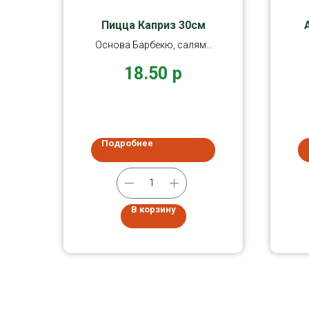
Пицца Каприз 30см
Основа Барбекю, салями
Пепперони, вяленые
18.50
р
томаты, пармезан.
Подробнее
В корзину