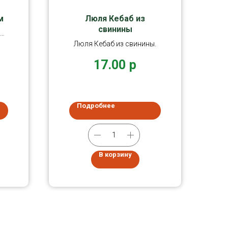
м
Люля Кебаб из
свинины
,
Люля Кебаб из свинины.
17.00
р
Подробнее
В корзину