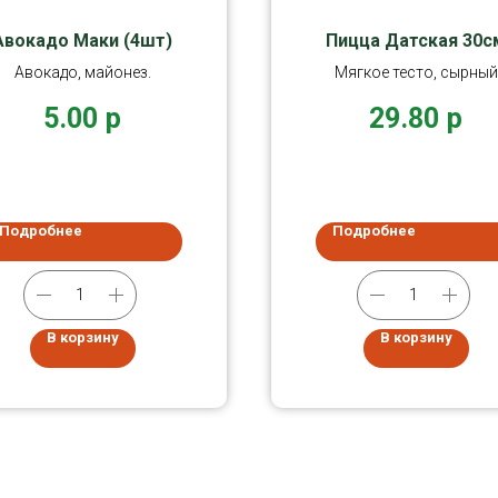
Авокадо Маки (4шт)
Пицца Датская 30с
Авокадо, майонез.
Мягкое тесто, сырный
соус, 100% Моцарелла
5.00
р
29.80
р
охотничьи колбаски
Подробнее
Подробнее
В корзину
В корзину