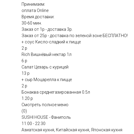
Принимаем:
оплата Online
Время доставки:
30-60 мин.
Заказ от 1р - доставка 3р.
Заказ от 25р - доставка по зеленой зоне БЕСПЛАТНО!
+ соус Кисло-сладкий к пицце
2 р
Rich Вишнёвый нектар 1л
6 р
Салат Цезарь с курицей
13 р
+ сыр Моцарелла к пицце
2 р
Бонаква среднегазированная 0.5л
1.20 р
Смотреть полное меню
(0)
SUSHI HOUSE - Фаниполь
11:00 - 22:30
Азиатская кухня, Китайская кухня, Японская кухня