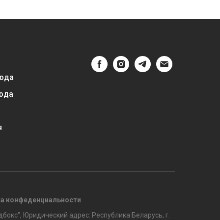
юда
юда
я
а конфеденциальности
бокс", Юридический адрес: Республика Беларусь, г.