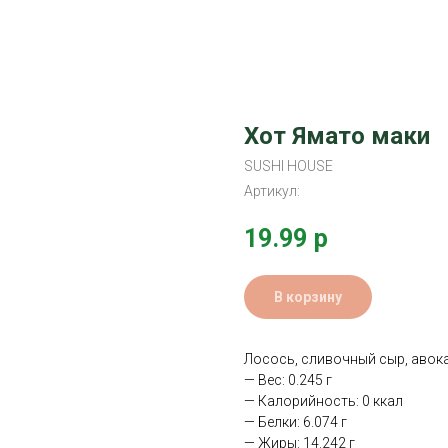
Хот Ямато маки
SUSHI HOUSE
Артикул:
19.99
р
В корзину
Лосось, сливочный сыр, авока
— Вес: 0.245 г
— Калорийность: 0 ккал
— Белки: 6.074 г
— Жиры: 14.242 г