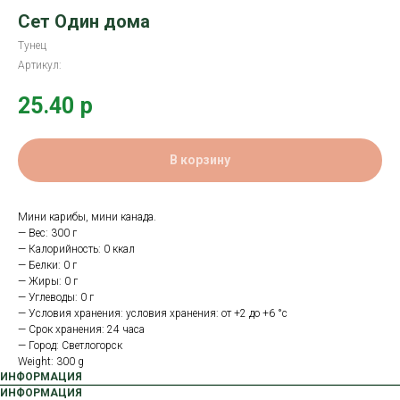
Сет Один дома
Тунец
Артикул:
25.40
р
В корзину
Мини карибы, мини канада.
— Вес: 300 г
— Калорийность: 0 ккал
— Белки: 0 г
— Жиры: 0 г
— Углеводы: 0 г
— Условия хранения: условия хранения: от +2 до +6 °с
— Срок хранения: 24 часа
— Город: Светлогорск
Weight: 300 g
ИНФОРМАЦИЯ
ИНФОРМАЦИЯ