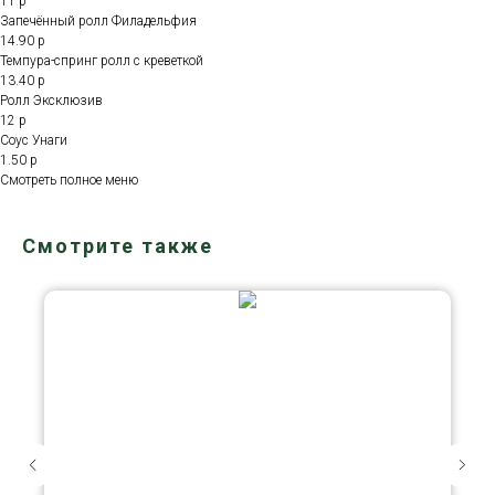
11 р
Запечённый ролл Филадельфия
14.90 р
Темпура-спринг ролл с креветкой
13.40 р
Ролл Эксклюзив
12 р
Соус Унаги
1.50 р
Смотреть полное меню
Смотрите также