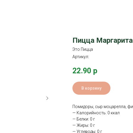
Пицца Маргарита
Это Пицца
Артикул:
22.90
р
В корзину
Помидоры, сыр моцарелла, фи
— Калорийность: 0 ккал
— Белки: 0 г
— Жиры: 0 г
— Углеводы: 0 г